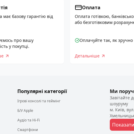
тія
Оплата
а має базову гарантію від
Оплата готівкою, банківськ
або безготівковим розрахун
уємось про вашу
Оплачуйте так, як зручно
сть у покупці.
ше
Детальніше
Популярні категорії
Ми поруч
Завітайте 
Ігрові консолі та геймінг
шоуруму
м. Київ, ву
Б/У Apple
Хмельницьк
Аудіо та Hi-Fi
Показати
Cмартфони