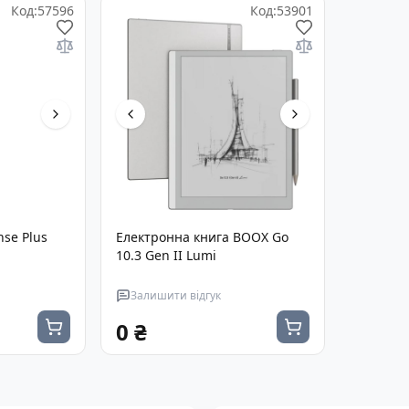
Код
:
57596
Код
:
53901
se Plus
Електронна книга BOOX Go
10.3 Gen II Lumi
Залишити відгук
0 ₴