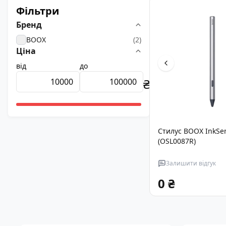
Фільтри
Бренд
BOOX
(
2
)
Ціна
від
до
₴
Стилус BOOX InkSen
(OSL0087R)
Залишити відгук
0 ₴