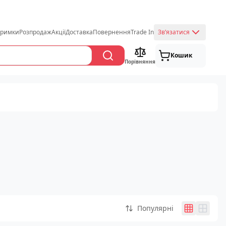
тримки
Розпродаж
Акції
Доставка
Повернення
Trade In
Звʼязатися
Кошик
Порівняння
Популярні