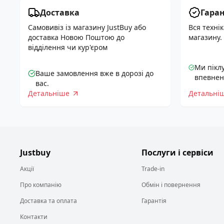
Доставка
Гаран
Самовивіз із магазину JustBuy або
Вся технік
доставка Новою Поштою до
магазину.
відділення чи кур'єром
Ми пікл
Ваше замовлення вже в дорозі до
впевнені
вас.
Детальніше
Детальні
Justbuy
Justbuy
Послуги і сервіси
Акції
Trade-in
Про компанію
Обмін і повернення
Доставка та оплата
Гарантія
Контакти