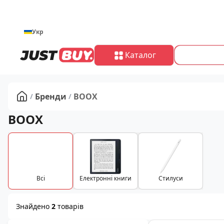
Укр
Каталог
Бренди
BOOX
/
/
Головна
BOOX
Вcі
Електронні книги
Стилуси
Знайдено
2
товарів