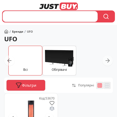
/
/
Бренди
UFO
Головна
UFO
Вcі
Обігрівачі
Фільтри
Популярні
Код
:
53670