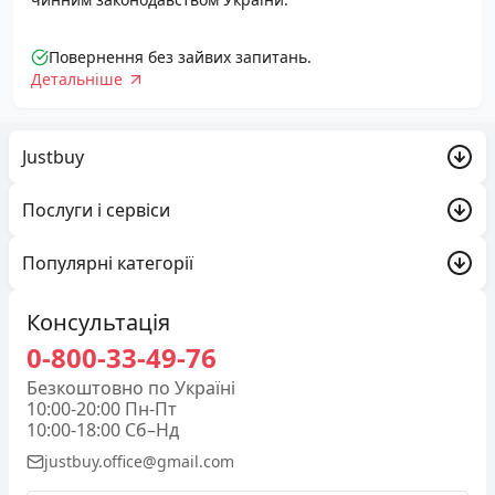
Повернення без зайвих запитань.
Детальніше
Justbuy
Акції
Послуги і сервіси
Про компанію
Trade-in
Популярні категорії
Доставка та оплата
Justbuy
Обмін і повернення
Ігрові консолі та геймінг
Консультація
Контакти
Гарантія
0-800-33-49-76
Б/У Apple
Публічний договір (оферта)
Безкоштовно по Україні
Аудіо та Hi-Fi
10:00-20:00 Пн-Пт
Партнерам
10:00-18:00 Сб–Нд
Cмартфони
justbuy.office@gmail.com
Політика конфеденційності
Фото та Відео