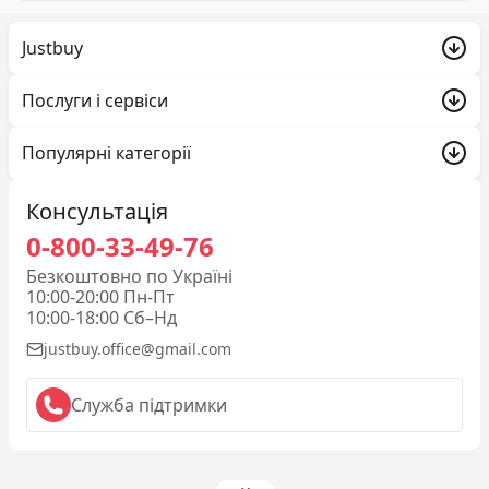
Justbuy
Акції
Послуги і сервіси
Про компанію
Trade-in
Популярні категорії
Доставка та оплата
Justbuy
Обмін і повернення
Ігрові консолі та геймінг
Консультація
Контакти
Гарантія
0-800-33-49-76
Б/У Apple
Публічний договір (оферта)
Безкоштовно по Україні
Аудіо та Hi-Fi
10:00-20:00 Пн-Пт
Партнерам
10:00-18:00 Сб–Нд
Cмартфони
justbuy.office@gmail.com
Політика конфеденційності
Фото та Відео
Каталог товарів
Служба підтримки
Apple
Dyson