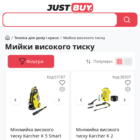
/
/
Техніка для дому і краси
Мийки високого тиску
Головна
Мийки високого тиску
Фільтри
Популярні
Код
:
57187
Код
:
36507
Мінімийка високого
Мінімийка високого
тиску Karcher K 5 Smart
тиску Karcher K 2