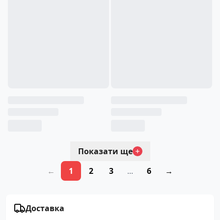
Показати ще
←
1
2
3
...
6
→
Доставка