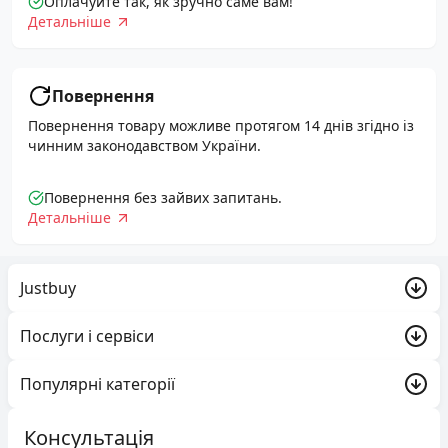
Оплачуйте так, як зручно саме вам!
Детальніше
Повернення
Повернення товару можливе протягом 14 днів згідно із
чинним законодавством України.
Повернення без зайвих запитань.
Детальніше
Justbuy
Акції
Послуги і сервіси
Про компанію
Trade-in
Популярні категорії
Доставка та оплата
Justbuy
Обмін і повернення
Ігрові консолі та геймінг
Консультація