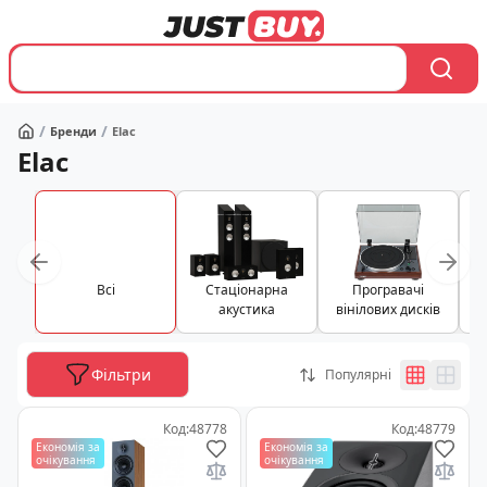
/
/
Бренди
Elac
Головна
Elac
Вcі
Стаціонарна
Програвачі
акустика
вінілових дисків
Фільтри
Популярні
Код
:
48778
Код
:
48779
Економія за
Економія за
очікування
очікування