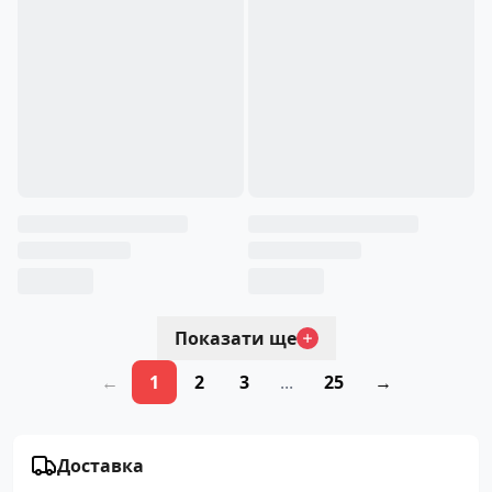
Показати ще
←
1
2
3
...
25
→
Доставка