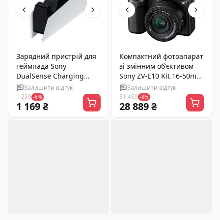
Зарядний пристрій для
Компактний фотоапарат
геймпада Sony
зі змінним об'єктивом
DualSense Charging
Sony ZV-E10 Kit 16-50mm
Station (9374107)
Black (ILCZVE10LB.CEC)
Залишити відгук
Залишити відгук
1 239
31 489
-6%
-8%
1 169 ₴
28 889 ₴