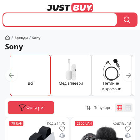
/
/
Бренди
Sony
Головна
Sony
Вcі
Медіаплеери
Петличні
мікрофони
Фільтри
Популярні
Код
:
21170
Код
:
18548
-
70 UAH
-
2600 UAH