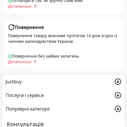
Оплачуйте так, як зручно саме вам!
Детальніше
Повернення
Повернення товару можливе протягом 14 днів згідно із
чинним законодавством України.
Повернення без зайвих запитань.
Детальніше
Justbuy
Акції
Послуги і сервіси
Про компанію
Trade-in
Популярні категорії
Доставка та оплата
Justbuy
Обмін і повернення
Ігрові консолі та геймінг
Консультація